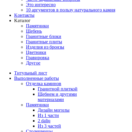
Это интересно
10 аргументов в пользу натурального камня
Koнтакты
Kаталог
Памятники
Щебень
Гранитные блоки
Гранитные плиты
Изделия из бронзы
Цветники
Гравировка
Другое
Титульный лист
Выполненные работы
Отделка каминов
Гранитной плиткой
Щебнем и другими
материалами
Памятники
Дизайн могилы
Из 1 части
2 dalių
Из 3 частей
Столешницы