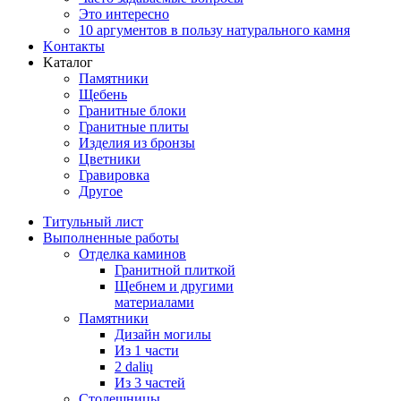
Это интересно
10 аргументов в пользу натурального камня
Koнтакты
Kаталог
Памятники
Щебень
Гранитные блоки
Гранитные плиты
Изделия из бронзы
Цветники
Гравировка
Другое
Титульный лист
Выполненные работы
Отделка каминов
Гранитной плиткой
Щебнем и другими
материалами
Памятники
Дизайн могилы
Из 1 части
2 dalių
Из 3 частей
Столешницы