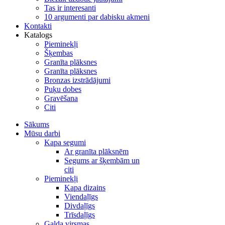
Tas ir interesanti
10 argumenti par dabisku akmeni
Kontakti
Katalogs
Pieminekļi
Šķembas
Granīta plāksnes
Granīta plāksnes
Bronzas izstrādājumi
Puķu dobes
Gravēšana
Citi
Sākums
Mūsu darbi
Kapa segumi
Ar granīta plāksnēm
Segums ar šķembām un
citi
Pieminekļi
Kapa dizains
Viendaļīgs
Divdaļīgs
Trīsdaļīgs
Galda virsmas