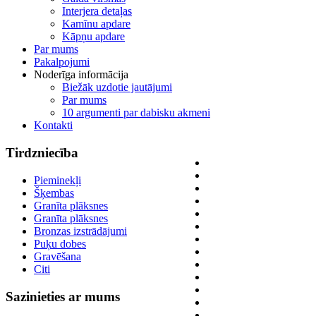
Interjera detaļas
Kamīnu apdare
Kāpņu apdare
Par mums
Pakalpojumi
Noderīga informācija
Biežāk uzdotie jautājumi
Par mums
10 argumenti par dabisku akmeni
Kontakti
Tirdzniecība
Pieminekļi
Šķembas
Granīta plāksnes
Granīta plāksnes
Bronzas izstrādājumi
Puķu dobes
Gravēšana
Citi
Sazinieties
ar mums