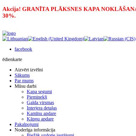
Akcija! GRANĪTA PLĀKSNES KAPA NOKLĀŠANAI PAR
30%.
facebook
ēdienkarte
Aizvērt izvēlni
Sākums
Par mums
Mūsu darbi
Kapa segumi
Pieminekļi
Galda virsmas
Interjera detaļas
Kamīnu apdare
Kāpņu apdare
Pakalpojumi
Noderīga informācija
Biežāk uzdotie jautājumi