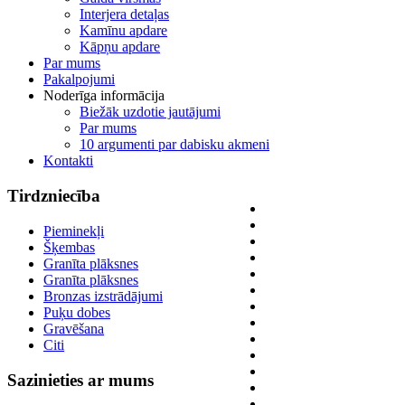
Interjera detaļas
Kamīnu apdare
Kāpņu apdare
Par mums
Pakalpojumi
Noderīga informācija
Biežāk uzdotie jautājumi
Par mums
10 argumenti par dabisku akmeni
Kontakti
Tirdzniecība
Pieminekļi
Šķembas
Granīta plāksnes
Granīta plāksnes
Bronzas izstrādājumi
Puķu dobes
Gravēšana
Citi
Sazinieties
ar mums