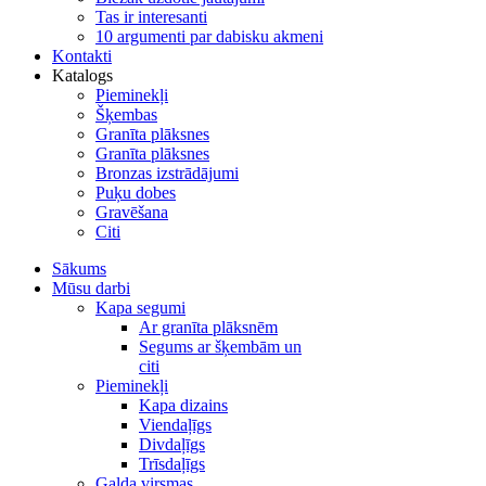
Tas ir interesanti
10 argumenti par dabisku akmeni
Kontakti
Katalogs
Pieminekļi
Šķembas
Granīta plāksnes
Granīta plāksnes
Bronzas izstrādājumi
Puķu dobes
Gravēšana
Citi
Sākums
Mūsu darbi
Kapa segumi
Ar granīta plāksnēm
Segums ar šķembām un
citi
Pieminekļi
Kapa dizains
Viendaļīgs
Divdaļīgs
Trīsdaļīgs
Galda virsmas