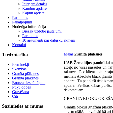
Interjera detaļas
Kamīnu apdare
Kāpņu apdare
Par mums
Pakalpojumi
Noderīga informācija
Biežāk uzdotie jautājumi
Par mums
10 argumenti par dabisku akmeni
Kontakti
Tirdzniecība
Mājas
Granīta plāksnes
UAB Žemaitijos paminklai
no
Pieminekļi
atceļo no visas pasaules un ga
Šķembas
raktuves. Pēc klienta pieprasīj
Granīta plāksnes
melnais Absolute black granīts
Granīta plāksnes
apdarei. Tā pat plaši tiek izma
Bronzas izstrādājumi
apdarei. Pelēkas krāsas pulēts,
Puķu dobes
dekorācijām.
Gravēšana
Citi
GRANĪTA BLOKU GRIEŠ
Sazinieties
ar mums
Granīta blokus griežam plāksnē
augstu plākšņu kvalitāti kā a