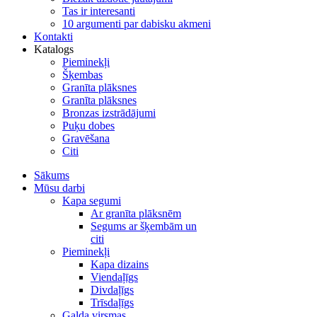
Tas ir interesanti
10 argumenti par dabisku akmeni
Kontakti
Katalogs
Pieminekļi
Šķembas
Granīta plāksnes
Granīta plāksnes
Bronzas izstrādājumi
Puķu dobes
Gravēšana
Citi
Sākums
Mūsu darbi
Kapa segumi
Ar granīta plāksnēm
Segums ar šķembām un
citi
Pieminekļi
Kapa dizains
Viendaļīgs
Divdaļīgs
Trīsdaļīgs
Galda virsmas