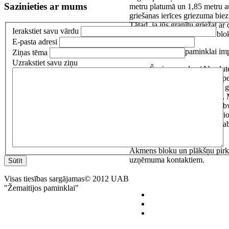
Sazinieties ar mums
metru platumā un 1,85 metru aug
griešanas ierīces griezuma bi
Tātad, ja jūs granītu griežat a
Ierakstiet savu vārdu
griežam pasūtītāja atvestus blo
E-pasta adresi
UAB Žemaitijos paminklai impo
Ziņas tēma
Uzrakstiet savu ziņu
Šveices: melns (Absolut
brūngans (Šampania), pe
Somijas: Aurora, Kuru g
Norvēģijas: Blue pearl, M
Dienvidāfrikas (Zimbabw
Indijas: Vizag blue (Ori
Krievijas: Kareliškas ga
Akmens bloku un plākšņu pirkša
uzņēmuma kontaktiem.
Sūtīt
Visas tiesības sargājamas© 2012 UAB
"Žemaitijos paminklai"