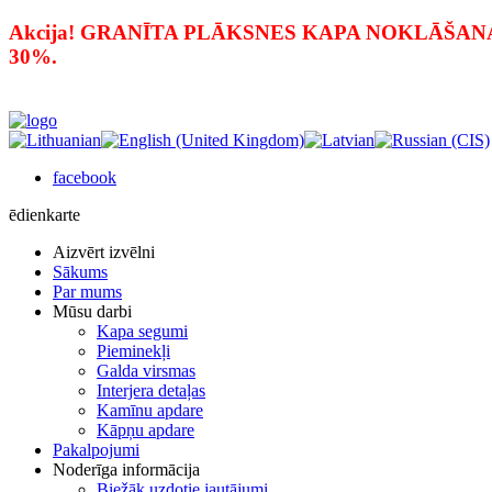
Akcija! GRANĪTA PLĀKSNES KAPA NOKLĀŠANAI PAR
30%.
facebook
ēdienkarte
Aizvērt izvēlni
Sākums
Par mums
Mūsu darbi
Kapa segumi
Pieminekļi
Galda virsmas
Interjera detaļas
Kamīnu apdare
Kāpņu apdare
Pakalpojumi
Noderīga informācija
Biežāk uzdotie jautājumi