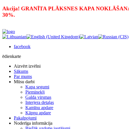
Akcija! GRANĪTA PLĀKSNES KAPA NOKLĀŠANAI PAR
30%.
facebook
ēdienkarte
Aizvērt izvēlni
Sākums
Par mums
Mūsu darbi
Kapa segumi
Pieminekļi
Galda virsmas
Interjera detaļas
Kamīnu apdare
Kāpņu apdare
Pakalpojumi
Noderīga informācija
Biežāk uzdotie jautājumi