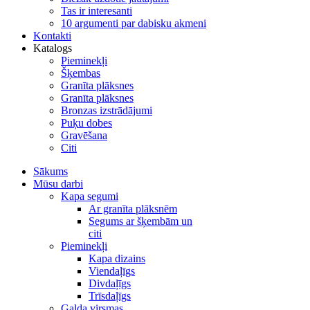
Tas ir interesanti
10 argumenti par dabisku akmeni
Kontakti
Katalogs
Pieminekļi
Šķembas
Granīta plāksnes
Granīta plāksnes
Bronzas izstrādājumi
Puķu dobes
Gravēšana
Citi
Sākums
Mūsu darbi
Kapa segumi
Ar granīta plāksnēm
Segums ar šķembām un
citi
Pieminekļi
Kapa dizains
Viendaļīgs
Divdaļīgs
Trīsdaļīgs
Galda virsmas