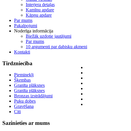
Interjera detaļas
Kamīnu apdare
Kāpņu apdare
Par mums
Pakalpojumi
Noderīga informācija
Biežāk uzdotie jautājumi
Par mums
10 argumenti par dabisku akmeni
Kontakti
Tirdzniecība
Pieminekļi
Šķembas
Granīta plāksnes
Granīta plāksnes
Bronzas izstrādājumi
Puķu dobes
Gravēšana
Citi
Sazinieties
ar mums