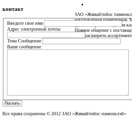
контакт
ЗАО «Жямайтийос паминклэй»
изготовления памятников. 
Введите свое имя
удовлетворить ожидания ка
Aдрес электронной почты
Прямое общение с поставщи
но и расширить ассортимент
Тема Сообщение
Ваше сообщение
Послать
Все права сохранены © 2012 ЗАО «Жямайтийос паминклэй»