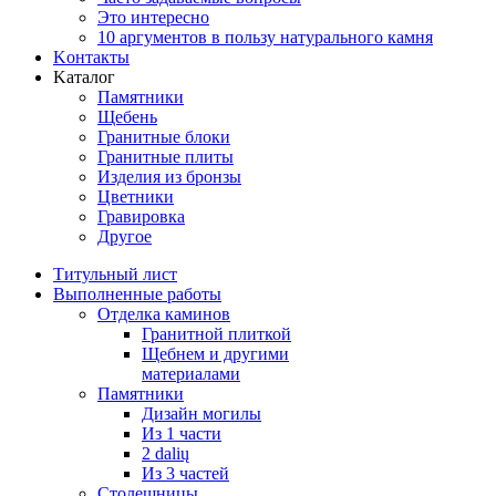
Это интересно
10 аргументов в пользу натурального камня
Koнтакты
Kаталог
Памятники
Щебень
Гранитные блоки
Гранитные плиты
Изделия из бронзы
Цветники
Гравировка
Другое
Титульный лист
Выполненные работы
Отделка каминов
Гранитной плиткой
Щебнем и другими
материалами
Памятники
Дизайн могилы
Из 1 части
2 dalių
Из 3 частей
Столешницы