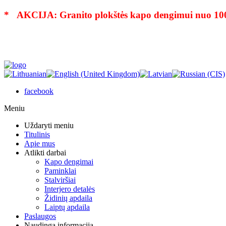
* AKCIJA: Granito plokštės kapo dengimui nuo 10
facebook
Meniu
Uždaryti meniu
Titulinis
Apie mus
Atlikti darbai
Kapo dengimai
Paminklai
Stalviršiai
Interjero detalės
Židinių apdaila
Laiptų apdaila
Paslaugos
Naudinga informacija