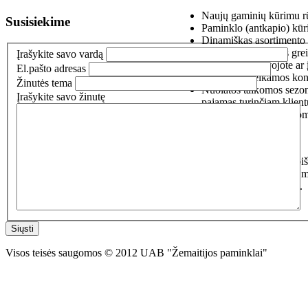
Naujų gaminių kūrimu rū
Susisiekime
Paminklo (antkapio) kūr
Dinamiškas asortimento 
Paslaugos teikiamos greit
Įrašykite savo vardą
Jeigu Jūs sugalvojote ar
El.pašto adresas
Specialistų teikamos kon
Žinutės tema
Nuolatos taikomos sezoni
Įrašykite savo žinutę
pajamas turinčiam klientu
palankiausiomis sąlygom
Pas mus įsigysite tik iš koky
kinietiškais paminklais, todėl 
ar keisti spalvą po kelių metų.
Siųsti
Visos teisės saugomos © 2012 UAB "Žemaitijos paminklai"