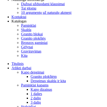
Dažnai užduodami klausimai
Tai įdomu
10 argumentų už naturalų akmenį
Kontaktai
Katalogas
Paminklai
Skalda
Granito blokai
Granito plokštės
Bronzos gaminiai
Gėlynai
Graviravimas
Kita
Titulinis
Atlikti darbai
Kapo dengimai
Granito plokštėm
Dengimas skalda ir kita
Paminklai kapams
Kapo dizainas
1 dalies
2 dalių
3 dalių
Stalviršiai