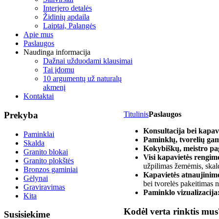
Interjero detalės
Židinių apdaila
Laiptai, Palangės
Apie mus
Paslaugos
Naudinga informacija
Dažnai užduodami klausimai
Tai įdomu
10 argumentų už naturalų
akmenį
Kontaktai
Prekyba
Titulinis
Paslaugos
Konsultacija bei kapa
Paminklai
Paminklų, tvorelių ga
Skalda
Kokybiškų, meistro p
Granito blokai
Visi kapavietės rengim
Granito plokštės
užpilimas žemėmis, skal
Bronzos gaminiai
Kapavietės atnaujinim
Gėlynai
bei tvorelės pakeitimas 
Graviravimas
Paminklo vizualizacija
Kita
Kodėl verta rinktis mus
Susisiekime