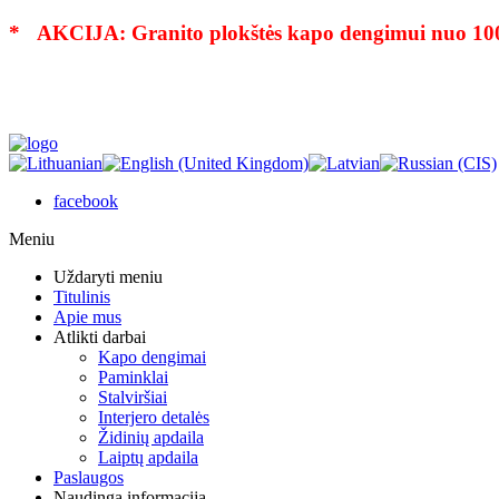
* AKCIJA: Granito plokštės kapo dengimui nuo 10
facebook
Meniu
Uždaryti meniu
Titulinis
Apie mus
Atlikti darbai
Kapo dengimai
Paminklai
Stalviršiai
Interjero detalės
Židinių apdaila
Laiptų apdaila
Paslaugos
Naudinga informacija