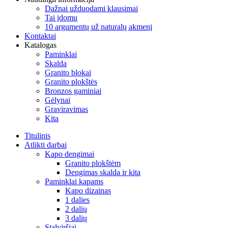
Dažnai užduodami klausimai
Tai įdomu
10 argumentų už naturalų akmenį
Kontaktai
Katalogas
Paminklai
Skalda
Granito blokai
Granito plokštės
Bronzos gaminiai
Gėlynai
Graviravimas
Kita
Titulinis
Atlikti darbai
Kapo dengimai
Granito plokštėm
Dengimas skalda ir kita
Paminklai kapams
Kapo dizainas
1 dalies
2 dalių
3 dalių
Stalviršiai