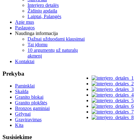
Interjero detalės
Židinių apdaila
Laiptai, Palangės
Apie mus
Paslaugos
Naudinga informacija
Dažnai užduodami klausimai
Tai įdomu
10 argumentų už naturalų
akmenį
Kontaktai
Prekyba
Paminklai
Skalda
Granito blokai
Granito plokštės
Bronzos gaminiai
Gėlynai
Graviravimas
Kita
Susisiekime